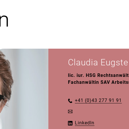
Claudia Eugste
lic. iur. HSG Rechtsanwält
Fachanwältin SAV Arbeits
+41 (0)43 277 91 91
LinkedIn