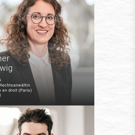
her
lwig
G
. Rechtsanwältin
e en droit (Paris)
l