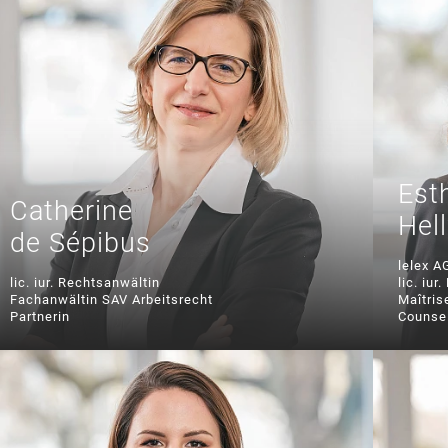
Est
Catherine
Hel
de Sépibus
lelex A
lic. iur. Rechtsanwältin
lic. iur
Fachanwältin SAV Arbeitsrecht
Maîtris
Partnerin
Counse