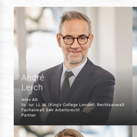
André
Lerch
lelex AG
lic. iur. LL.M. (King's College London) Rechtsanwalt
Fachanwalt SAV Arbeitsrecht
Partner