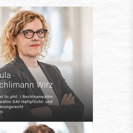
ula
chlimann Wirz
. et lic.phil. I Rechtsanwältin
ältin SAV Haftpflicht- und
herungsrecht
in