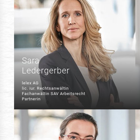
Sara
Ledergerber
lelex AG
lic. iur. Rechtsanwältin
Fachanwältin SAV Arbeitsrecht
Partnerin