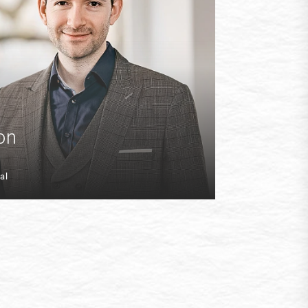
s
on
al