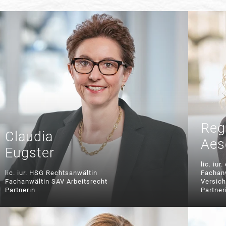
Reg
Claudia
Aes
Eugster
lic. iur
lic. iur. HSG Rechtsanwältin
Fachanw
Fachanwältin SAV Arbeitsrecht
Versic
Partnerin
Partner