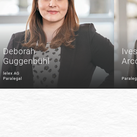
Deborah
Ive
Guggenbühl
Arc
lelex AG
Paralegal
Paraleg