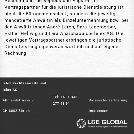
Aeschlimann, de Sépibus und Eugster. Ihr
Vertragspartner für die juristische Dienstleistung ist
nicht die Bürogemeinschaft, sondern die jeweilig
mandatierte Anwältin als Einzelunternehmung bzw. bei
den Anwält/-innen André Lerch, Sara Ledergerber,
Esther Hellwig und Lara Aharchaou die lelex AG. Die
jeweiligen Vertragspartner erbringen die juristische
Dienstleistung eigenverantwortlich und auf eigene
Rechnung.
lelex Rechtsanwälte und
lelex AG
Tel:
+41 (0)43
Allmendstrasse 7
Datenschutzerklärung
277 91 91
CH-8002 Zürich
Impressum